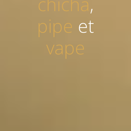
chicha
,
pipe
et
vape