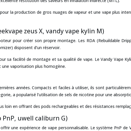
xcellente restitution des saveurs en inhalation indirecte (MTL).
r la production de gros nuages de vapeur et une vape plus intense 
eekvape zeus X, vandy vape kylin M)
apoteur pour créer son propre montage. Les RDA (Rebuildable Drip
mizer) disposent d’un réservoir.
sa facilité de montage et sa qualité de vape. Le Vandy Vape Kylin M,
 et une vaporisation plus homogène.
nières années. Compacts et faciles à utiliser, ils sont particuliè
orie, a popularisé l’utilisation de sels de nicotine pour une absorptio
in en offrant des pods rechargeables et des résistances remplaçabl
 PnP, uwell caliburn G)
offrir une expérience de vape personnalisable. Le système PnP de V