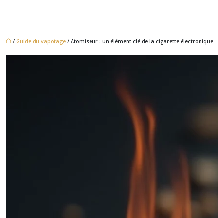
/
Guide du vapotage
/ Atomiseur : un élément clé de la cigarette électronique