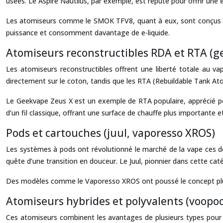
usées. Le Aspire Nautilus, par exemple, est réputé pour offrir une e
Les atomiseurs comme le SMOK TFV8, quant à eux, sont conçus pou
puissance et consomment davantage de e-liquide.
Atomiseurs reconstructibles RDA et RTA (g
Les atomiseurs reconstructibles offrent une liberté totale au v
directement sur le coton, tandis que les RTA (Rebuildable Tank Ato
Le Geekvape Zeus X est un exemple de RTA populaire, apprécié pour 
d’un fil classique, offrant une surface de chauffe plus importante
Pods et cartouches (juul, vaporesso XROS)
Les systèmes à pods ont révolutionné le marché de la vape ces der
quête d’une transition en douceur. Le Juul, pionnier dans cette catég
Des modèles comme le Vaporesso XROS ont poussé le concept plus lo
Atomiseurs hybrides et polyvalents (voopoo
Ces atomiseurs combinent les avantages de plusieurs types pour 